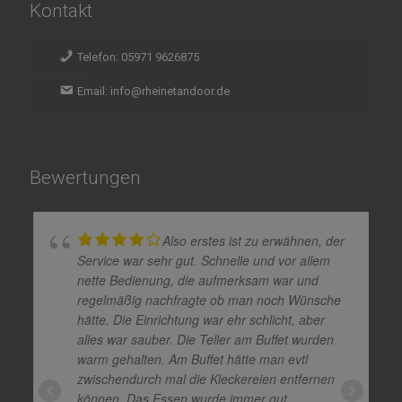
Kontakt
Telefon: 05971 9626875
Email: info@rheinetandoor.de
Bewertungen
Also erstes ist zu erwähnen, der
Service war sehr gut. Schnelle und vor allem
nette Bedienung, die aufmerksam war und
regelmäßig nachfragte ob man noch Wünsche
hätte. Die Einrichtung war ehr schlicht, aber
alles war sauber. Die Teller am Buffet wurden
warm gehalten. Am Buffet hätte man evtl
zwischendurch mal die Kleckereien entfernen
können. Das Essen wurde immer gut