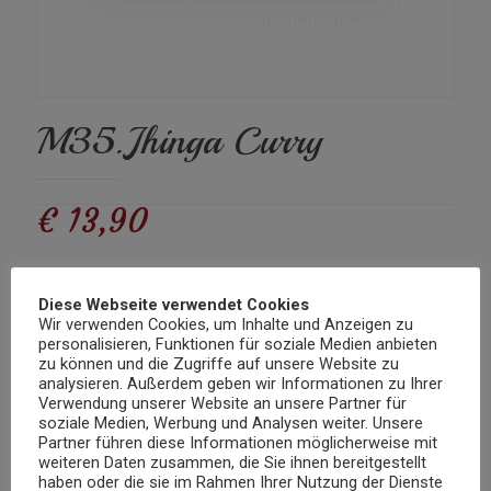
M35.Jhinga Curry
€
13,90
Garnelen zubereitet in einer Currysauce mit Zwiebeln, Tomaten und
Diese Webseite verwendet Cookies
Ingwer
Wir verwenden Cookies, um Inhalte und Anzeigen zu
personalisieren, Funktionen für soziale Medien anbieten
Nicht vorrätig
zu können und die Zugriffe auf unsere Website zu
analysieren. Außerdem geben wir Informationen zu Ihrer
Kategorie:
Mittagskarte Fisch
Verwendung unserer Website an unsere Partner für
soziale Medien, Werbung und Analysen weiter. Unsere
Partner führen diese Informationen möglicherweise mit
Beschreibung
weiteren Daten zusammen, die Sie ihnen bereitgestellt
haben oder die sie im Rahmen Ihrer Nutzung der Dienste