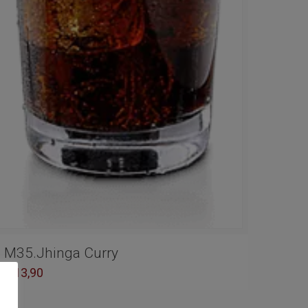
M35.Jhinga Curry
€
13,90