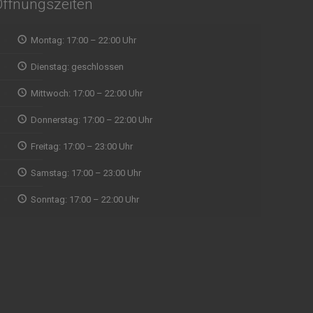
Öffnungszeiten
Montag: 17:00 – 22:00 Uhr
Wir wollten spontan mal
indisches Essen ausprobieren und waren
Dienstag: geschlossen
Abholun
direkt begeistert von der Qualität, vom Service
zu fin
Mittwoch: 17:00 – 22:00 Uhr
und Ambiente, Musik. Aufjedenfall zu
Zeit ab
empfehlen
eine g
Donnerstag: 17:00 – 22:00 Uhr
mit Re
ein Naa
Freitag: 17:00 – 23:00 Uhr
ausnah
WALDEMAR RUDI
Samstag: 17:00 – 23:00 Uhr
gegrill
gut un
Sonntag: 17:00 – 22:00 Uhr
Naan w
nicht g
Menü d
prakti
gerne 