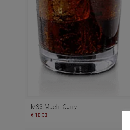
M33.Machi Curry
€
10,90