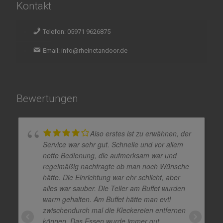
Kontakt
Telefon: 05971 9626875
Email: info@rheinetandoor.de
Bewertungen
Also erstes ist zu erwähnen, der
Service war sehr gut. Schnelle und vor allem
nette Bedienung, die aufmerksam war und
regelmäßig nachfragte ob man noch Wünsche
hätte. Die Einrichtung war ehr schlicht, aber
alles war sauber. Die Teller am Buffet wurden
warm gehalten. Am Buffet hätte man evtl
zwischendurch mal die Kleckereien entfernen
können. Das Essen wurde immer gut