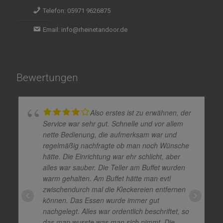
Telefon: 05971 9626875
Email: info@rheinetandoor.de
Bewertungen
Also erstes ist zu erwähnen, der
Service war sehr gut. Schnelle und vor allem
nette Bedienung, die aufmerksam war und
regelmäßig nachfragte ob man noch Wünsche
hätte. Die Einrichtung war ehr schlicht, aber
alles war sauber. Die Teller am Buffet wurden
warm gehalten. Am Buffet hätte man evtl
zwischendurch mal die Kleckereien entfernen
können. Das Essen wurde immer gut
nachgelegt. Alles war ordentlich beschriftet, so
das man wusste was man sich nimmt. Die