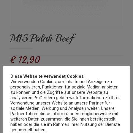
M15.Palak Beef
€
12,90
Diese Webseite verwendet Cookies
Rindfleisch mit Spinat zubereitet in einer würzigen Sauce
Wir verwenden Cookies, um Inhalte und Anzeigen zu
personalisieren, Funktionen für soziale Medien anbieten
Nicht vorrätig
zu können und die Zugriffe auf unsere Website zu
analysieren. Außerdem geben wir Informationen zu Ihrer
Kategorie:
Mittagskarte Rind
Verwendung unserer Website an unsere Partner für
soziale Medien, Werbung und Analysen weiter. Unsere
Partner führen diese Informationen möglicherweise mit
Beschreibung
weiteren Daten zusammen, die Sie ihnen bereitgestellt
haben oder die sie im Rahmen Ihrer Nutzung der Dienste
gesammelt haben.
Rindfleisch mit Spinat zubereitet in einer würzigen Sauce