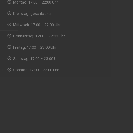
Montag: 17:00 – 22:00 Uhr
Wir wollten spontan mal
indisches Essen ausprobieren und waren
Dienstag: geschlossen
Abholun
direkt begeistert von der Qualität, vom Service
zu fin
Mittwoch: 17:00 – 22:00 Uhr
und Ambiente, Musik. Aufjedenfall zu
Zeit ab
empfehlen
eine g
Donnerstag: 17:00 – 22:00 Uhr
mit Re
ein Naa
Freitag: 17:00 – 23:00 Uhr
ausnah
WALDEMAR RUDI
Samstag: 17:00 – 23:00 Uhr
gegrill
gut un
Sonntag: 17:00 – 22:00 Uhr
Naan w
nicht g
Menü d
prakti
gerne 