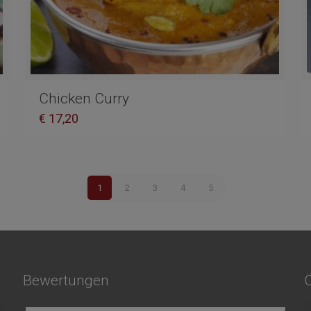
Chicken Curry
€
17,20
1
2
3
4
5
Bewertungen