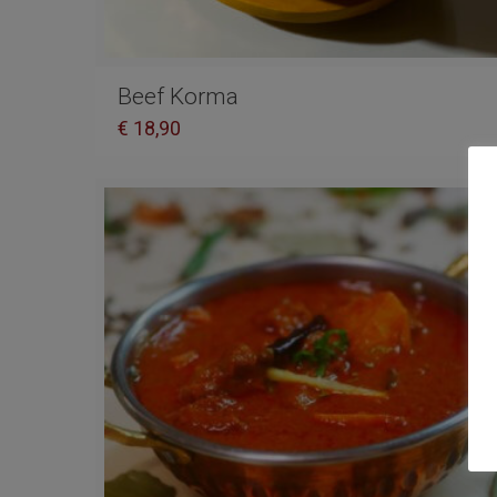
Beef Korma
€
18,90