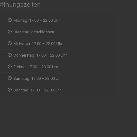
Öffnungszeiten
Montag: 17:00 – 22:00 Uhr
Wir wollten spontan mal
indisches Essen ausprobieren und waren
Dienstag: geschlossen
Abholun
direkt begeistert von der Qualität, vom Service
zu fin
Mittwoch: 17:00 – 22:00 Uhr
und Ambiente, Musik. Aufjedenfall zu
Zeit ab
empfehlen
eine g
Donnerstag: 17:00 – 22:00 Uhr
mit Re
ein Naa
Freitag: 17:00 – 23:00 Uhr
ausnah
WALDEMAR RUDI
Samstag: 17:00 – 23:00 Uhr
gegrill
gut un
Sonntag: 17:00 – 22:00 Uhr
Naan w
nicht g
Menü d
prakti
gerne 