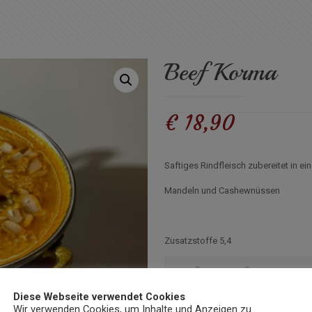
Beef Korma
€
18,90
Saftiges Rindfleisch zubereitet in e
Mandeln und Cashewnüssen
Zusatzstoffe 5,4
SCHÄRFE AUSWÄHLEN
Diese Webseite verwendet Cookies
Wir verwenden Cookies, um Inhalte und Anzeigen zu