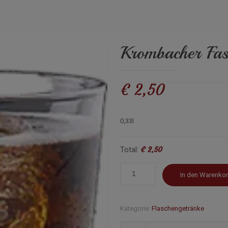
Krombacher Fa
€
2,50
0,33l
€ 2,50
Total:
In den Warenko
Kategorie:
Flaschengetränke