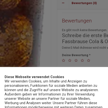
Bewertungen (0)
Bewertungen
Es gibt noch keine Bewertungen.
Schreibe die erste 
Fassbrause Cola & O
Deine E-Mail-Adresse wird nicht v
Deine Bewertung
*
Deine Bewertung
*
Diese Webseite verwendet Cookies
Wir verwenden Cookies, um Inhalte und Anzeigen zu
personalisieren, Funktionen für soziale Medien anbieten zu
können und die Zugriffe auf unsere Website zu analysieren.
Außerdem geben wir Informationen zu Ihrer Verwendung
Name
*
E
unserer Website an unsere Partner für soziale Medien,
Werbung und Analysen weiter. Unsere Partner führen diese
Informationen möglicherweise mit weiteren Daten zusammen,