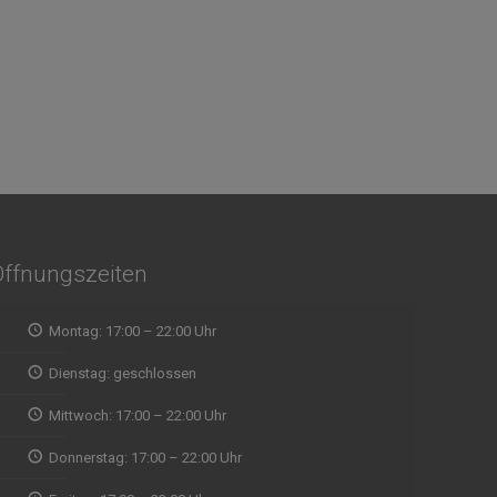
Öffnungszeiten
Montag: 17:00 – 22:00 Uhr
Wir wollten spontan mal
indisches Essen ausprobieren und waren
Dienstag: geschlossen
Abholun
direkt begeistert von der Qualität, vom Service
zu fin
Mittwoch: 17:00 – 22:00 Uhr
und Ambiente, Musik. Aufjedenfall zu
Zeit ab
empfehlen
eine g
Donnerstag: 17:00 – 22:00 Uhr
mit Re