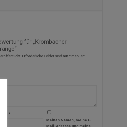
Bewertung für „Krombacher
range“
eröffentlicht.
Erforderliche Felder sind mit
*
markiert
-Mail
*
Meinen Namen, meine E-
Mail-Adresse und meine