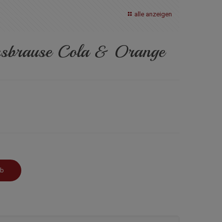
alle anzeigen
ssbrause Cola & Orange
rb