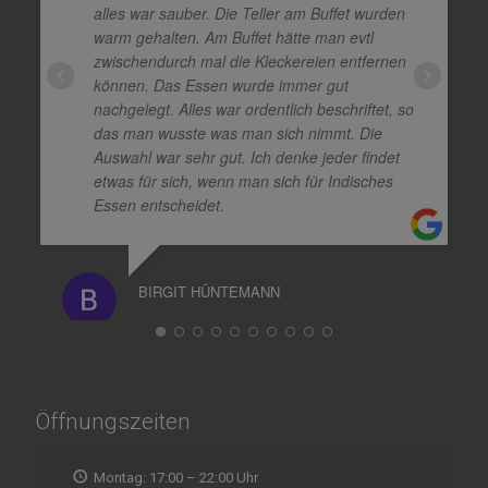
alles war sauber. Die Teller am Buffet wurden
warm gehalten. Am Buffet hätte man evtl
zwischendurch mal die Kleckereien entfernen
können. Das Essen wurde immer gut
nachgelegt. Alles war ordentlich beschriftet, so
das man wusste was man sich nimmt. Die
Auswahl war sehr gut. Ich denke jeder findet
etwas für sich, wenn man sich für Indisches
Essen entscheidet.
BIRGIT HÜNTEMANN
Öffnungszeiten
Montag: 17:00 – 22:00 Uhr