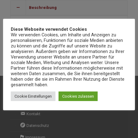
Beschreibung
Garnelen zubereitet in einer würzigen Sauce aus Sahne und
Diese Webseite verwendet Cookies
frischen
Wir verwenden Cookies, um Inhalte und Anzeigen zu
personalisieren, Funktionen für soziale Medien anbieten
Mangostücken
zu können und die Zugriffe auf unsere Website zu
analysieren. Außerdem geben wir Informationen zu Ihrer
Zusatzstoffe 3,4
Verwendung unserer Website an unsere Partner für
soziale Medien, Werbung und Analysen weiter. Unsere
Partner führen diese Informationen möglicherweise mit
weiteren Daten zusammen, die Sie ihnen bereitgestellt
haben oder die sie im Rahmen Ihrer Nutzung der Dienste
gesammelt haben.
Cookie Einstellungen
Cookies zulassen
Kontakt & Informationen
Kontakt
Datenschutz
Impressum