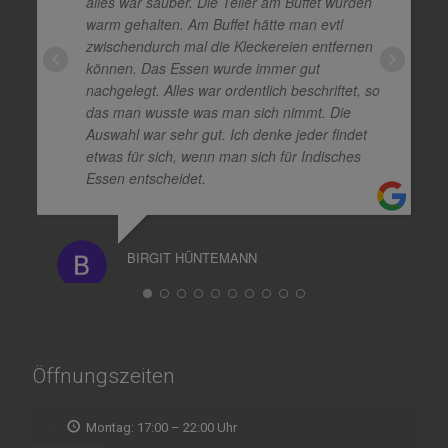
alles war sauber. Die Teller am Buffet wurden
warm gehalten. Am Buffet hätte man evtl
zwischendurch mal die Kleckereien entfernen
können. Das Essen wurde immer gut
nachgelegt. Alles war ordentlich beschriftet, so
das man wusste was man sich nimmt. Die
Auswahl war sehr gut. Ich denke jeder findet
etwas für sich, wenn man sich für Indisches
Essen entscheidet.
BIRGIT HÜNTEMANN
Öffnungszeiten
Montag: 17:00 – 22:00 Uhr