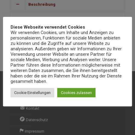
Beschreibung
Garnelen zubereitet in einer milden Sauce aus Gewürzen,
Sahne, Mandeln,
Diese Webseite verwendet Cookies
Wir verwenden Cookies, um Inhalte und Anzeigen zu
Kokosraspeln und Cashewnüssen
personalisieren, Funktionen für soziale Medien anbieten
zu können und die Zugriffe auf unsere Website zu
Zusatzstoffe 3,4,7
analysieren. Außerdem geben wir Informationen zu Ihrer
Verwendung unserer Website an unsere Partner für
soziale Medien, Werbung und Analysen weiter. Unsere
Partner führen diese Informationen möglicherweise mit
weiteren Daten zusammen, die Sie ihnen bereitgestellt
haben oder die sie im Rahmen Ihrer Nutzung der Dienste
gesammelt haben.
Kontakt & Informationen
Cookie Einstellungen
Cookies zulassen
Kontakt
Datenschutz
Impressum