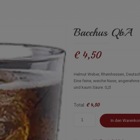
Bacchus QbA
€
4,50
Helmut Weber, Rheinhessen, Deutsc
Eine feine, weiche Nase, angenehme
und kaum Säure. 0,2l
€ 4,50
Total:
In den Warenko