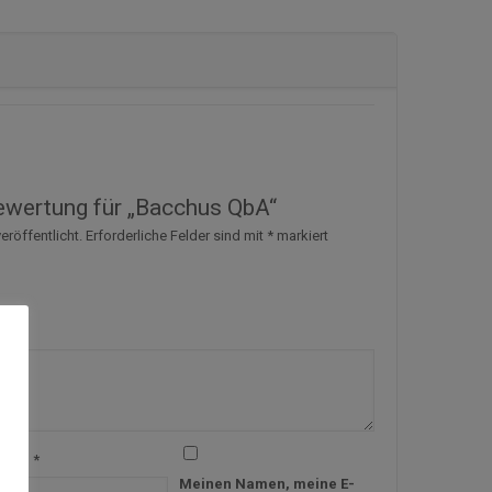
Bewertung für „Bacchus QbA“
eröffentlicht.
Erforderliche Felder sind mit
*
markiert
-Mail
*
Meinen Namen, meine E-