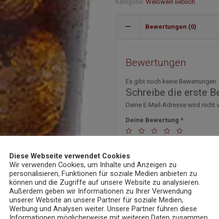
Kategorie:
Weißwein lieblich
Bewertungen (0)
Bewertungen
Es gibt noch keine Bewertungen.
Schreibe die erste 
Deine E-Mail-Adresse wird nicht v
Deine Bewertung
*
Deine Bewertung
*
Diese Webseite verwendet Cookies
Wir verwenden Cookies, um Inhalte und Anzeigen zu
personalisieren, Funktionen für soziale Medien anbieten zu
können und die Zugriffe auf unsere Website zu analysieren.
Außerdem geben wir Informationen zu Ihrer Verwendung
unserer Website an unsere Partner für soziale Medien,
Name
*
E
Werbung und Analysen weiter. Unsere Partner führen diese
Informationen möglicherweise mit weiteren Daten zusammen,