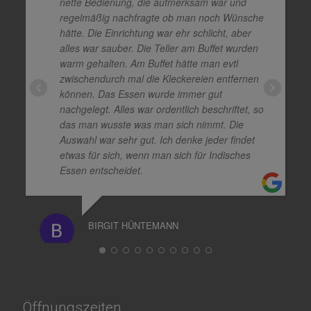
nette Bedienung, die aufmerksam war und
regelmäßig nachfragte ob man noch Wünsche
hätte. Die Einrichtung war ehr schlicht, aber
alles war sauber. Die Teller am Buffet wurden
warm gehalten. Am Buffet hätte man evtl
zwischendurch mal die Kleckereien entfernen
können. Das Essen wurde immer gut
nachgelegt. Alles war ordentlich beschriftet, so
das man wusste was man sich nimmt. Die
Auswahl war sehr gut. Ich denke jeder findet
etwas für sich, wenn man sich für Indisches
Essen entscheidet.
BIRGIT HÜNTEMANN
Öffnungszeiten