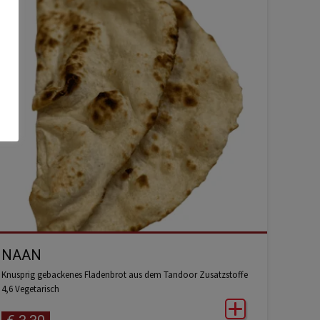
NAAN
Knusprig gebackenes Fladenbrot aus dem Tandoor Zusatzstoffe
4,6 Vegetarisch