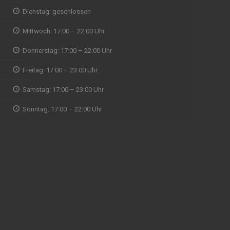
Wir wollten spontan mal
indisches Essen ausprobieren und waren
Dienstag: geschlossen
Abholun
direkt begeistert von der Qualität, vom Service
zu fin
Mittwoch: 17:00 – 22:00 Uhr
und Ambiente, Musik. Aufjedenfall zu
Zeit ab
empfehlen
eine g
Donnerstag: 17:00 – 22:00 Uhr
mit Re
ein Naa
Freitag: 17:00 – 23:00 Uhr
ausnah
WALDEMAR RUDI
Samstag: 17:00 – 23:00 Uhr
gegrill
gut un
Sonntag: 17:00 – 22:00 Uhr
Naan w
nicht g
Menü d
prakti
gerne 