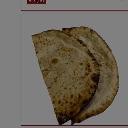
€
4,50