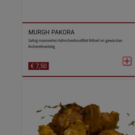
MURGH PAKORA
Saftig mariniertes Hähnchenbrustfilet frittiert im gewürzten
Kichererbsenteig
€
7,50