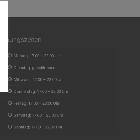
Öffnungszeiten
Montag: 17:00 – 22:00 Uhr
Wir wollten spontan mal
indisches Essen ausprobieren und waren
Dienstag: geschlossen
Abholun
direkt begeistert von der Qualität, vom Service
zu fin
Mittwoch: 17:00 – 22:00 Uhr
und Ambiente, Musik. Aufjedenfall zu
Zeit ab
empfehlen
eine g
Donnerstag: 17:00 – 22:00 Uhr
mit Re
ein Naa
Freitag: 17:00 – 23:00 Uhr
ausnah
WALDEMAR RUDI
Samstag: 17:00 – 23:00 Uhr
gegrill
gut un
Sonntag: 17:00 – 22:00 Uhr
Naan w
nicht g