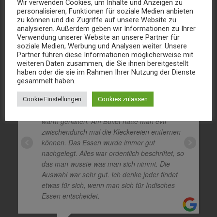
Wir verwenden Cookies, um Inhalte und Anzeigen zu
personalisieren, Funktionen für soziale Medien anbieten
zu können und die Zugriffe auf unsere Website zu
Bewertungen
analysieren. Außerdem geben wir Informationen zu Ihrer
Verwendung unserer Website an unsere Partner für
soziale Medien, Werbung und Analysen weiter. Unsere
Partner führen diese Informationen möglicherweise mit
Also erstes ist zu erwähnen, der
weiteren Daten zusammen, die Sie ihnen bereitgestellt
Service war sehr gut. Schnelle und vor allem
haben oder die sie im Rahmen Ihrer Nutzung der Dienste
nette Bedienung, die aufmerksam war und
gesammelt haben.
regelmäßig nachfragte ob man noch Wünsche
hätte. Die Einrichtung war ehr schlicht, aber
Cookie Einstellungen
Cookies zulassen
alles war sauber. Die Teller am Buffet wurden
warm gehalten. Am Buffet hätte man evtl
zwischendurch mal die Kleckereien entfernen
können. Das Essen wurde immer gut
nachgelegt. Alles war ordentlich beschriftet, so
das man wusste was man sich nimmt. Die
Auswahl war sehr gut. Ich denke jeder findet
etwas für sich, wenn man sich für Indisches
Essen entscheidet.