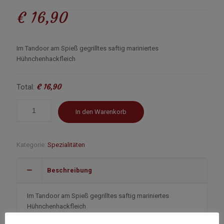
€
16,90
Im Tandoor am
Spieß
gegrilltes saftig mariniertes
Hühnchenhackfleich
€ 16,90
Total:
In den Warenkorb
Kategorie:
Spezialitäten
Beschreibung
Im Tandoor am
Spieß
gegrilltes saftig mariniertes
Hühnchenhackfleich