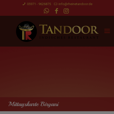
05971 - 9626875
info@rheinetandoor.de
Mittagskarte Biryani