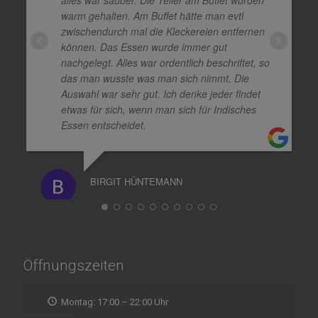
alles war sauber. Die Teller am Buffet wurden
warm gehalten. Am Buffet hätte man evtl
zwischendurch mal die Kleckereien entfernen
können. Das Essen wurde immer gut
nachgelegt. Alles war ordentlich beschriftet, so
das man wusste was man sich nimmt. Die
Auswahl war sehr gut. Ich denke jeder findet
etwas für sich, wenn man sich für Indisches
Essen entscheidet.
BIRGIT HÜNTEMANN
Öffnungszeiten
Montag: 17:00 – 22:00 Uhr