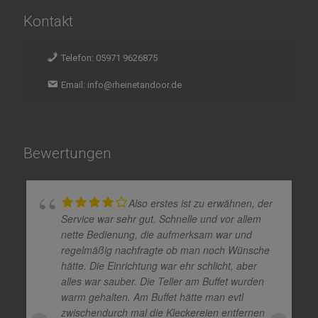
Kontakt
Telefon: 05971 9626875
Email: info@rheinetandoor.de
Bewertungen
Also erstes ist zu erwähnen, der
Service war sehr gut. Schnelle und vor allem
nette Bedienung, die aufmerksam war und
regelmäßig nachfragte ob man noch Wünsche
hätte. Die Einrichtung war ehr schlicht, aber
alles war sauber. Die Teller am Buffet wurden
warm gehalten. Am Buffet hätte man evtl
zwischendurch mal die Kleckereien entfernen