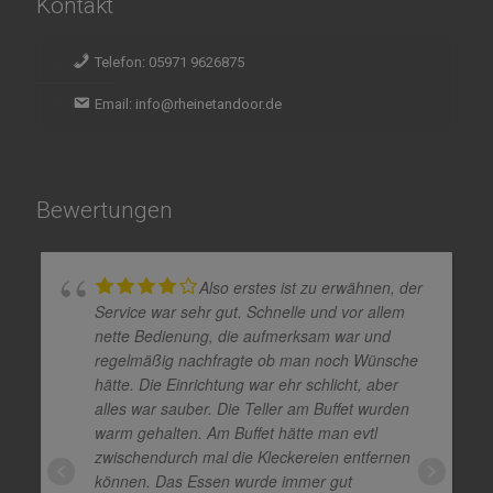
Kontakt
Telefon: 05971 9626875
Email: info@rheinetandoor.de
Bewertungen
Also erstes ist zu erwähnen, der
Service war sehr gut. Schnelle und vor allem
nette Bedienung, die aufmerksam war und
regelmäßig nachfragte ob man noch Wünsche
hätte. Die Einrichtung war ehr schlicht, aber
alles war sauber. Die Teller am Buffet wurden
warm gehalten. Am Buffet hätte man evtl
zwischendurch mal die Kleckereien entfernen
können. Das Essen wurde immer gut