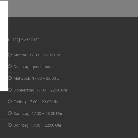
Öffnungszeiten
Montag: 17:00 – 22:00 Uhr
Wir wollten spontan mal
indisches Essen ausprobieren und waren
Dienstag: geschlossen
Abholun
direkt begeistert von der Qualität, vom Service
zu fin
Mittwoch: 17:00 – 22:00 Uhr
und Ambiente, Musik. Aufjedenfall zu
Zeit ab
empfehlen
eine g
Donnerstag: 17:00 – 22:00 Uhr
mit Re
ein Naa
Freitag: 17:00 – 23:00 Uhr
ausnah
WALDEMAR RUDI
Samstag: 17:00 – 23:00 Uhr
gegrill
gut un
Sonntag: 17:00 – 22:00 Uhr
Naan w
nicht g