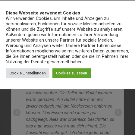
in or contact site support.
Diese Webseite verwendet Cookies
Wir verwenden Cookies, um Inhalte und Anzeigen zu
personalisieren, Funktionen für soziale Medien anbieten zu
können und die Zugriffe auf unsere Website zu analysieren.
Außerdem geben wir Informationen zu Ihrer Verwendung
Bewertungen
unserer Website an unsere Partner für soziale Medien,
Werbung und Analysen weiter. Unsere Partner führen diese
Informationen möglicherweise mit weiteren Daten zusammen,
die Sie ihnen bereitgestellt haben oder die sie im Rahmen Ihrer
Also erstes ist zu erwähnen, der
Nutzung der Dienste gesammelt haben.
Service war sehr gut. Schnelle und vor allem
nette Bedienung, die aufmerksam war und
Cookie Einstellungen
Cookies zulassen
regelmäßig nachfragte ob man noch Wünsche
hätte. Die Einrichtung war ehr schlicht, aber
alles war sauber. Die Teller am Buffet wurden
warm gehalten. Am Buffet hätte man evtl
zwischendurch mal die Kleckereien entfernen
können. Das Essen wurde immer gut
nachgelegt. Alles war ordentlich beschriftet, so
das man wusste was man sich nimmt. Die
Auswahl war sehr gut. Ich denke jeder findet