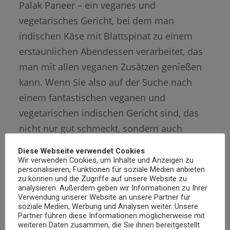
Palak Paneer – ein veganes und
vegetarisches Gericht, bei dem man
indischen Käse mit Blattspinat zu einem
erstaunlichen Abendessen verarbeitet, das
man mit allen veganen Zusätzen genießen
kann. Wenn Sie also auf der Suche nach
einem fantastischen veganen und
vegetarischen indischen Gericht sind, das
nicht nur gut schmeckt, sondern auch
fantastisch aussieht, dann ist dieses
Diese Webseite verwendet Cookies
grünliche Palak Paneer die beste Wahl.
Wir verwenden Cookies, um Inhalte und Anzeigen zu
personalisieren, Funktionen für soziale Medien anbieten
zu können und die Zugriffe auf unsere Website zu
analysieren. Außerdem geben wir Informationen zu Ihrer
Verwendung unserer Website an unsere Partner für
soziale Medien, Werbung und Analysen weiter. Unsere
Partner führen diese Informationen möglicherweise mit
weiteren Daten zusammen, die Sie ihnen bereitgestellt