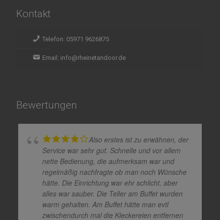
Kontakt
Telefon: 05971 9626875
Email: info@rheinetandoor.de
Bewertungen
Also erstes ist zu erwähnen, der
Service war sehr gut. Schnelle und vor allem
nette Bedienung, die aufmerksam war und
regelmäßig nachfragte ob man noch Wünsche
hätte. Die Einrichtung war ehr schlicht, aber
alles war sauber. Die Teller am Buffet wurden
warm gehalten. Am Buffet hätte man evtl
zwischendurch mal die Kleckereien entfernen